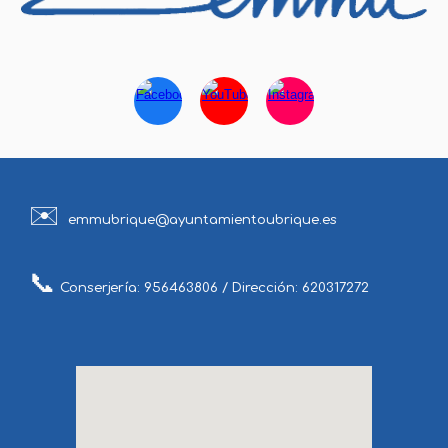
✉️
emmubrique@ayuntamientoubrique.es
📞
Conserjería: 956463806 / Dirección: 620317272