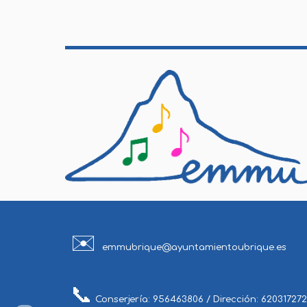
✉️
emmubrique@ayuntamientoubrique.es
📞
Conserjería: 956463806 / Dirección: 620317272