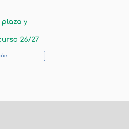
 plaza y
curso 26/27
ión