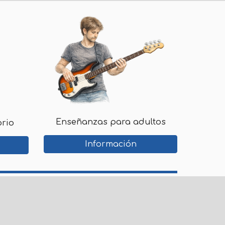
Enseñanzas pa
ra adultos
orio
Información